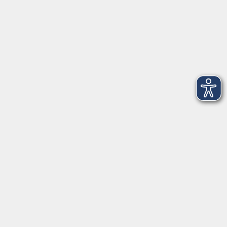
Ludwigsmühle 10
95100 Selb
info@vhs-fichtelgebirge.de
Tel:
+49 9287 80051 20
Internet:
www.vhs-fichtelgebirge.de
Öffnungszeiten
Montag bis Freitag:
08:00
–
12:00 Uhr
Montag bis Mittwoch:
13:00
–
16:00 Uhr
Donnerstag:
13:00
–
17:30 Uhr