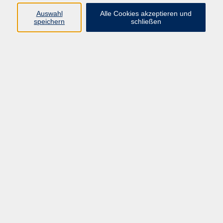
Auswahl
Alle Cookies akzeptieren und
speichern
schließen
DAF - Eltern-Integrationskurs 100 - Modul 9
Di. 09.06.2026 00:00
Selb
DAF - Eltern-Integrationskurs 100 -
Orientierungskurs
Mi. 15.07.2026 00:00
Selb
DAF - Alpha-Integrationskurs 110, Modul 1
Mo. 26.10.2026 00:00