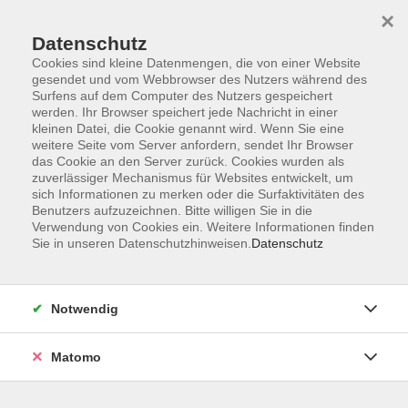
×
Datenschutz
Cookies sind kleine Datenmengen, die von einer Website
gesendet und vom Webbrowser des Nutzers während des
Surfens auf dem Computer des Nutzers gespeichert
Skip to main content
You are here:
werden. Ihr Browser speichert jede Nachricht in einer
Über uns
Unsere Dozenten*innen
kleinen Datei, die Cookie genannt wird. Wenn Sie eine
weitere Seite vom Server anfordern, sendet Ihr Browser
das Cookie an den Server zurück. Cookies wurden als
zuverlässiger Mechanismus für Websites entwickelt, um
Unsere Dozenten*innen
sich Informationen zu merken oder die Surfaktivitäten des
Benutzers aufzuzeichnen. Bitte willigen Sie in die
Verwendung von Cookies ein. Weitere Informationen finden
Greim, Elke
Sie in unseren Datenschutzhinweisen.
Datenschutz
DAF - Eltern-Integrationskurs 100 - Modul 8
Notwendig
Do. 16.04.2026 00:00
Selb
Matomo