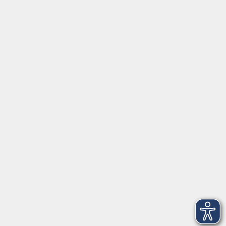
Tel:
+49 9287 80051 20
Internet:
www.vhs-fichtelgebirge.de
Öffnungszeiten
Montag bis Freitag:
08:00
–
12:00 Uhr
Montag bis Mittwoch:
13:00
–
16:00 Uhr
Donnerstag:
13:00
–
17:30 Uhr
ANMELDUNG