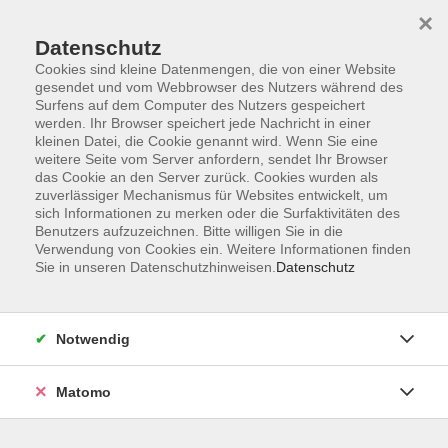
×
Datenschutz
Cookies sind kleine Datenmengen, die von einer Website
gesendet und vom Webbrowser des Nutzers während des
Surfens auf dem Computer des Nutzers gespeichert
Skip to main content
werden. Ihr Browser speichert jede Nachricht in einer
kleinen Datei, die Cookie genannt wird. Wenn Sie eine
weitere Seite vom Server anfordern, sendet Ihr Browser
Der Kurs konnte nicht gefunden werden.
das Cookie an den Server zurück. Cookies wurden als
zuverlässiger Mechanismus für Websites entwickelt, um
sich Informationen zu merken oder die Surfaktivitäten des
Benutzers aufzuzeichnen. Bitte willigen Sie in die
Verwendung von Cookies ein. Weitere Informationen finden
Sie in unseren Datenschutzhinweisen.
Datenschutz
AGB
Barrierefreiheit
Datenschutzerklärung
Notwendig
Impressum
Widerruf
Matomo