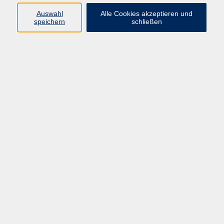
vhs Fichtelgebirge
Auswahl
Alle Cookies akzeptieren und
speichern
schließen
Inhaltlich Verantwortlicher
gemäß § 55 Absatz 2 RStV:
Dr. Ilona Relikowski
V.i.S.P.
Rechtsform:
Kommunales Stadtamt Selb
ÜBER UNS
Volkshochschule Fichtelgebirge
Ludwigsmühle 10
95100 Selb
info@vhs-fichtelgebirge.de