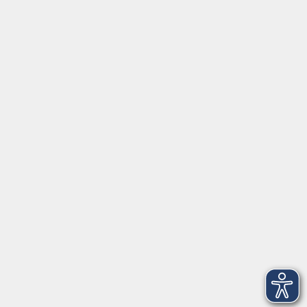
ÜBER UNS
Volkshochschule Fichtelgebirge
Ludwigsmühle 10
95100 Selb
info@vhs-fichtelgebirge.de
Tel:
+49 9287 80051 20
Internet:
www.vhs-fichtelgebirge.de
Öffnungszeiten