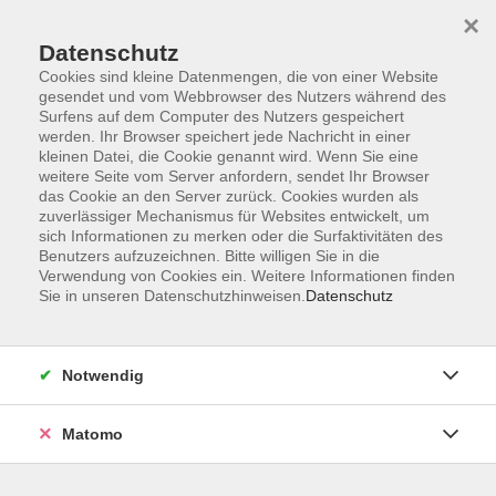
×
Datenschutz
Cookies sind kleine Datenmengen, die von einer Website
gesendet und vom Webbrowser des Nutzers während des
Surfens auf dem Computer des Nutzers gespeichert
Skip to main content
werden. Ihr Browser speichert jede Nachricht in einer
kleinen Datei, die Cookie genannt wird. Wenn Sie eine
weitere Seite vom Server anfordern, sendet Ihr Browser
das Cookie an den Server zurück. Cookies wurden als
zuverlässiger Mechanismus für Websites entwickelt, um
sich Informationen zu merken oder die Surfaktivitäten des
Benutzers aufzuzeichnen. Bitte willigen Sie in die
Verwendung von Cookies ein. Weitere Informationen finden
Sie in unseren Datenschutzhinweisen.
Datenschutz
Sie sind hier:
Gesellschaft
Länder- und Heimatkunde, Stadtkultur
Notwendig
Matomo
Stadtführung in Selb
In Begleitung eines Stadtführers erleben Sie die