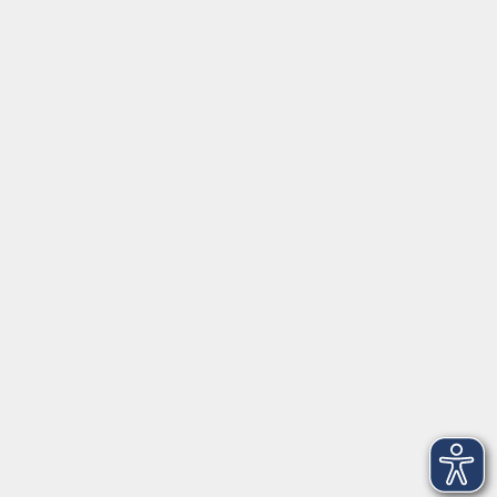
Tel:
+49 9287 80051 20
Internet:
www.vhs-fichtelgebirge.de
Öffnungszeiten
Montag bis Freitag:
08:00
–
12:00 Uhr
Montag bis Mittwoch:
13:00
–
16:00 Uhr
Donnerstag:
13:00
–
17:30 Uhr
ANMELDUNG