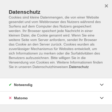
×
Datenschutz
Cookies sind kleine Datenmengen, die von einer Website
gesendet und vom Webbrowser des Nutzers während des
Surfens auf dem Computer des Nutzers gespeichert
Skip to main content
werden. Ihr Browser speichert jede Nachricht in einer
kleinen Datei, die Cookie genannt wird. Wenn Sie eine
weitere Seite vom Server anfordern, sendet Ihr Browser
Der Kurs konnte nicht gefunden werden.
das Cookie an den Server zurück. Cookies wurden als
zuverlässiger Mechanismus für Websites entwickelt, um
sich Informationen zu merken oder die Surfaktivitäten des
Benutzers aufzuzeichnen. Bitte willigen Sie in die
Verwendung von Cookies ein. Weitere Informationen finden
Sie in unseren Datenschutzhinweisen.
Datenschutz
AGB
Barrierefreiheit
Datenschutzerklärung
Notwendig
Impressum
Widerruf
Matomo