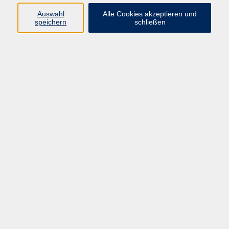
vhs Fichtelgebirge
Auswahl
Alle Cookies akzeptieren und
speichern
schließen
Inhaltlich Verantwortlicher
gemäß § 55 Absatz 2 RStV:
Dr. Ilona Relikowski
V.i.S.P.
Rechtsform:
Kommunales Stadtamt Selb
ÜBER UNS
Volkshochschule Fichtelgebirge
Ludwigsmühle 10
95100 Selb
info@vhs-fichtelgebirge.de