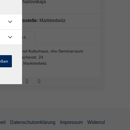
Nella Michailovskaja
Geschäftsstelle:
Marktredwitz
Egerland-K…
Egerland-Kulturhaus, vhs-Seminarraum
Fikentscherstr. 24
ießen
95615 Marktredwitz
eit
Datenschutzerklärung
Impressum
Widerruf