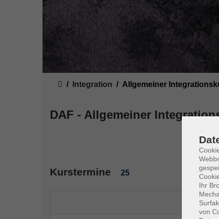
Sie sind hier:
Integration
Allgemeiner Integrationsk
DAF - Allgemeiner Integration
Dat
Cookie
Webbr
gespei
Kurstermine
25
Cookie
Ihr Br
Mechan
Surfak
von Co