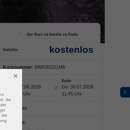
kostenlos
Gebühr
Kursnummer:
MMR90201M6
×
Start
Ende
Mi. 17.06.2026
Do. 30.07.2026
08:30 Uhr
11:45 Uhr
rs
ei, die
ndet
25 Termine
ger
 die
dung
Dozent*in: