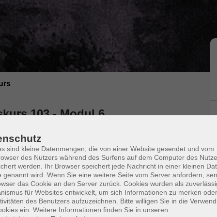
urs
skurs 103 - Modul 6
enschutz
s sind kleine Datenmengen, die von einer Website gesendet und vom
owser des Nutzers während des Surfens auf dem Computer des Nutze
chert werden. Ihr Browser speichert jede Nachricht in einer kleinen Dat
 genannt wird. Wenn Sie eine weitere Seite vom Server anfordern, se
owser das Cookie an den Server zurück. Cookies wurden als zuverlässi
ismus für Websites entwickelt, um sich Informationen zu merken oder
Ort / Raum
tivitäten des Benutzers aufzuzeichnen. Bitte willigen Sie in die Verwen
okies ein. Weitere Informationen finden Sie in unseren