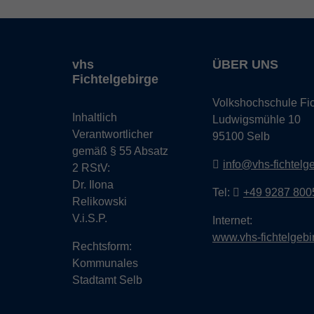
vhs
ÜBER UNS
Fichtelgebirge
Volkshochschule Fic
Inhaltlich
Ludwigsmühle 10
Verantwortlicher
95100 Selb
gemäß § 55 Absatz
info@vhs-fichtelg
2 RStV:
Dr. Ilona
Tel:
+49 9287 800
Relikowski
V.i.S.P.
Internet:
www.vhs-fichtelgebi
Rechtsform:
Kommunales
Stadtamt Selb