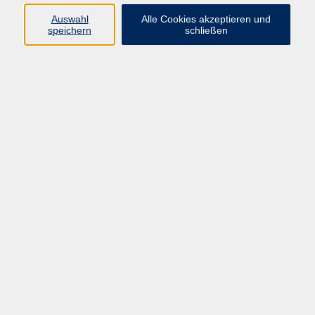
Lehrbuch: "Hier! Deutsch für die Integration" Klett-
Auswahl
Alle Cookies akzeptieren und
Verlag
speichern
schließen
kostenlos
Gebühr
Kursnummer:
MSE90100OK
Start
Ende
Mi. 15.07.2026
Mi. 07.10.2026
25 Termine
Dozent*in:
Elke Greim