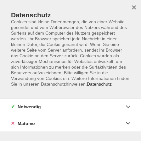
×
Datenschutz
Cookies sind kleine Datenmengen, die von einer Website
gesendet und vom Webbrowser des Nutzers während des
Surfens auf dem Computer des Nutzers gespeichert
Skip to main content
werden. Ihr Browser speichert jede Nachricht in einer
kleinen Datei, die Cookie genannt wird. Wenn Sie eine
weitere Seite vom Server anfordern, sendet Ihr Browser
das Cookie an den Server zurück. Cookies wurden als
zuverlässiger Mechanismus für Websites entwickelt, um
sich Informationen zu merken oder die Surfaktivitäten des
Benutzers aufzuzeichnen. Bitte willigen Sie in die
Verwendung von Cookies ein. Weitere Informationen finden
Sie in unseren Datenschutzhinweisen.
Datenschutz
Sie sind hier:
Integration
Allgemeiner Integrationskurs
Notwendig
DAF - Eltern-Integrationskurs 100 -
Orientierungskurs
Matomo
Material