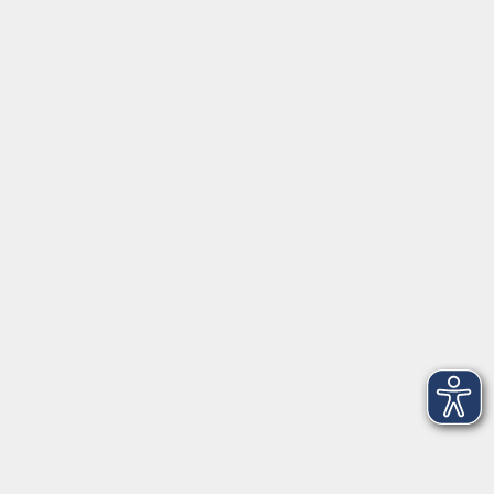
ÜBER UNS
Volkshochschule Fichtelgebirge
Ludwigsmühle 10
95100 Selb
info@vhs-fichtelgebirge.de
Tel:
+49 9287 80051 20
Internet:
www.vhs-fichtelgebirge.de
Öffnungszeiten