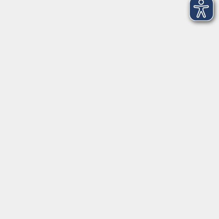
Montag bis Freitag:
08:00
–
12:00 Uhr
Montag bis Mittwoch:
13:00
–
16:00 Uhr
Donnerstag:
13:00
–
17:30 Uhr
ANMELDUNG
WER KANN TEILNEHMEN?
Die Kurse und Veranstaltungen stehen jeder Person
offen. Anmelden können Sie sich für Kurse und
Seminare persönlich, telefonisch oder schriftlich bei
den jeweiligen Anmelde- oder Geschäftsstellen. Eine
Anmeldung auf elektronischem Wege (Homepage) ist
ebenfalls möglich.