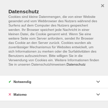
×
Datenschutz
Cookies sind kleine Datenmengen, die von einer Website
gesendet und vom Webbrowser des Nutzers während des
Surfens auf dem Computer des Nutzers gespeichert
Skip to main content
werden. Ihr Browser speichert jede Nachricht in einer
kleinen Datei, die Cookie genannt wird. Wenn Sie eine
weitere Seite vom Server anfordern, sendet Ihr Browser
das Cookie an den Server zurück. Cookies wurden als
zuverlässiger Mechanismus für Websites entwickelt, um
sich Informationen zu merken oder die Surfaktivitäten des
Benutzers aufzuzeichnen. Bitte willigen Sie in die
Verwendung von Cookies ein. Weitere Informationen finden
Sie in unseren Datenschutzhinweisen.
Datenschutz
Sie sind hier:
Integration
Allgemeiner Integrationskurs
Notwendig
Deutsch als Fremdsprache - Allgemeiner
Integrationskurs 109 - Modul 3
Matomo