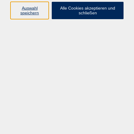
Auswahl
Alle Cookies akzeptieren und
speichern
schließen
kostenlos
Gebühr
Kursnummer:
OSE90204M3
Start
Ende
Mi. 15.04.2026
Di. 09.06.2026
08:15 Uhr
12:30 Uhr
20 Termine
Dozent*in:
Martin Zieris
Ulrike Siebert