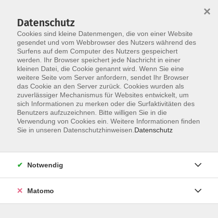
×
Datenschutz
Cookies sind kleine Datenmengen, die von einer Website
gesendet und vom Webbrowser des Nutzers während des
Surfens auf dem Computer des Nutzers gespeichert
Skip to main content
werden. Ihr Browser speichert jede Nachricht in einer
kleinen Datei, die Cookie genannt wird. Wenn Sie eine
weitere Seite vom Server anfordern, sendet Ihr Browser
Der Kurs konnte nicht gefunden werden.
das Cookie an den Server zurück. Cookies wurden als
zuverlässiger Mechanismus für Websites entwickelt, um
sich Informationen zu merken oder die Surfaktivitäten des
Benutzers aufzuzeichnen. Bitte willigen Sie in die
Verwendung von Cookies ein. Weitere Informationen finden
AGB
Sie in unseren Datenschutzhinweisen.
Datenschutz
Barrierefreiheit
Datenschutzerklärung
Notwendig
Impressum
Widerruf
Matomo