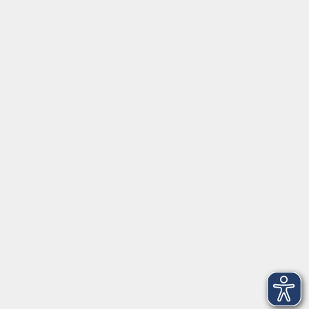
Tel:
+49 9287 80051 20
Internet:
www.vhs-fichtelgebirge.de
Öffnungszeiten
Montag bis Freitag:
08:00
–
12:00 Uhr
Montag bis Mittwoch:
13:00
–
16:00 Uhr
Donnerstag:
13:00
–
17:30 Uhr
ANMELDUNG