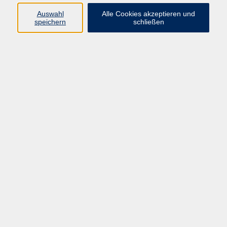
vhs Fichtelgebirge
Auswahl
Alle Cookies akzeptieren und
speichern
schließen
Inhaltlich Verantwortlicher
gemäß § 55 Absatz 2 RStV:
Dr. Ilona Relikowski
V.i.S.P.
Rechtsform:
Kommunales Stadtamt Selb
ÜBER UNS
Volkshochschule Fichtelgebirge
Ludwigsmühle 10
95100 Selb
info@vhs-fichtelgebirge.de