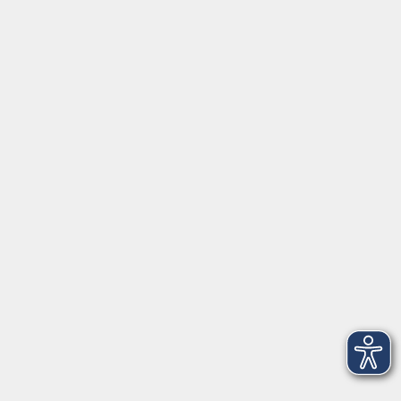
Rechtsform:
Kommunales Stadtamt Selb
ÜBER UNS
Volkshochschule Fichtelgebirge
Ludwigsmühle 10
95100 Selb
info@vhs-fichtelgebirge.de
Tel:
+49 9287 80051 20
Internet:
www.vhs-fichtelgebirge.de