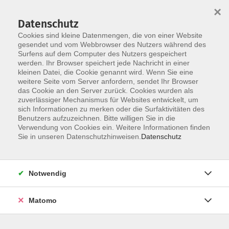
×
Datenschutz
Cookies sind kleine Datenmengen, die von einer Website
gesendet und vom Webbrowser des Nutzers während des
Surfens auf dem Computer des Nutzers gespeichert
Skip to main content
You are here:
werden. Ihr Browser speichert jede Nachricht in einer
zusammen digital Podcast
kleinen Datei, die Cookie genannt wird. Wenn Sie eine
weitere Seite vom Server anfordern, sendet Ihr Browser
das Cookie an den Server zurück. Cookies wurden als
Podcast
zuverlässiger Mechanismus für Websites entwickelt, um
sich Informationen zu merken oder die Surfaktivitäten des
Benutzers aufzuzeichnen. Bitte willigen Sie in die
Verwendung von Cookies ein. Weitere Informationen finden
Podcast-Workshop zum Projekt "zusammen digital"
Sie in unseren Datenschutzhinweisen.
Datenschutz
Notwendig
in Kooperation mit dem JFF und unserem Projekt
"zusammen digital"
Matomo
Unser Podcast-Workshop in Zusammenarbeit mit