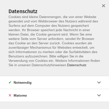
×
Datenschutz
Cookies sind kleine Datenmengen, die von einer Website
gesendet und vom Webbrowser des Nutzers während des
Surfens auf dem Computer des Nutzers gespeichert
Skip to main content
werden. Ihr Browser speichert jede Nachricht in einer
kleinen Datei, die Cookie genannt wird. Wenn Sie eine
weitere Seite vom Server anfordern, sendet Ihr Browser
das Cookie an den Server zurück. Cookies wurden als
Bewegung, Fitness
zuverlässiger Mechanismus für Websites entwickelt, um
sich Informationen zu merken oder die Surfaktivitäten des
Benutzers aufzuzeichnen. Bitte willigen Sie in die
Verwendung von Cookies ein. Weitere Informationen finden
Sie in unseren Datenschutzhinweisen.
Datenschutz
113 Kurse
Notwendig
zurück zu Gesundheit
Matomo
Kurse nach Themen
Aquacycling
13