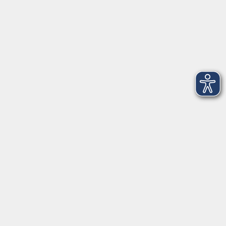
Mi. 23.09.2026 19:00
Marktleuthen
mehr laden
AGB
Barrierefreiheit
Datenschutzerklärung
Impressum
Widerruf
vhs Fichtelgebirge